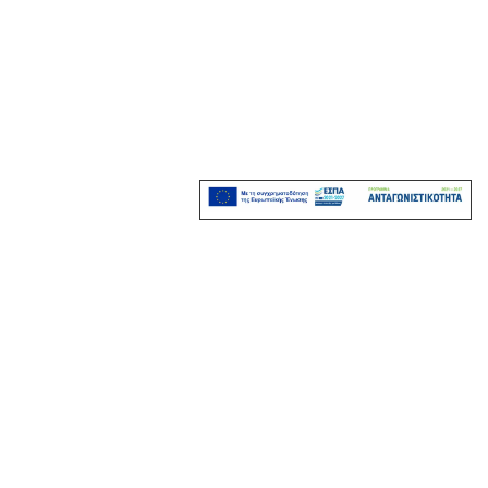
σχετικές θεραπείες
Micromeso Roller
more
book