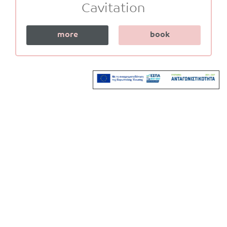
Cavitation
more
book
Stay in Touch
Do you want to keep up us ?